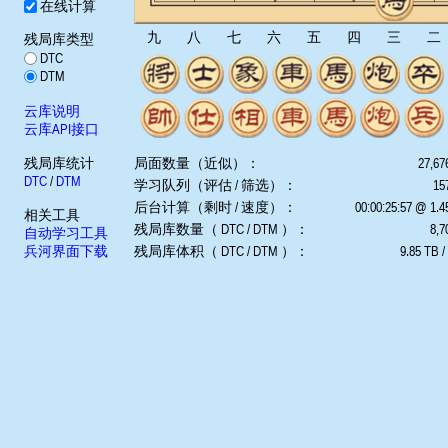
在线计算
九
八
七
六
五
四
三
二
残局库类型
DTC
DTM
云库说明
云库API接口
残局库统计
局面数量（近似）：
27,67
DTC
/
DTM
学习队列（评估 / 筛选）：
157
后台计算（剩时 / 速度）：
00:00:25:57 @ 1.
相关工具
残局库数量（ DTC / DTM ）：
8,7
自动学习工具
兵河界面下载
残局库体积（ DTC / DTM ）：
9.85 TB /