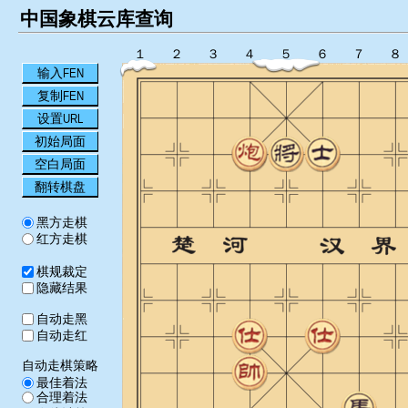
中国象棋云库查询
１
２
３
４
５
６
７
８
输入FEN
复制FEN
设置URL
初始局面
空白局面
翻转棋盘
黑方走棋
红方走棋
棋规裁定
隐藏结果
自动走黑
自动走红
自动走棋策略
最佳着法
合理着法