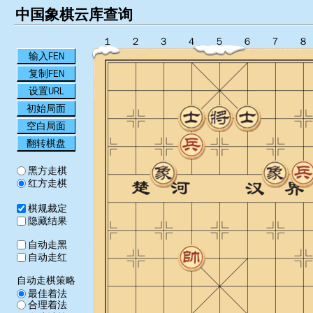
中国象棋云库查询
１
２
３
４
５
６
７
８
输入FEN
复制FEN
设置URL
初始局面
空白局面
翻转棋盘
黑方走棋
红方走棋
棋规裁定
隐藏结果
自动走黑
自动走红
自动走棋策略
最佳着法
合理着法