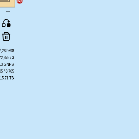
一
7,262,698
72,875 / 3
413 GNPS
05 / 8,705
 15.71 TB