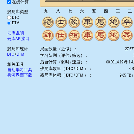
在线计算
九
八
七
六
五
四
三
二
残局库类型
DTC
DTM
云库说明
云库API接口
残局库统计
局面数量（近似）：
27,67
DTC
/
DTM
学习队列（评估 / 筛选）：
后台计算（剩时 / 速度）：
00:00:14:19 @ 1.
相关工具
残局库数量（ DTC / DTM ）：
8,7
自动学习工具
兵河界面下载
残局库体积（ DTC / DTM ）：
9.85 TB /