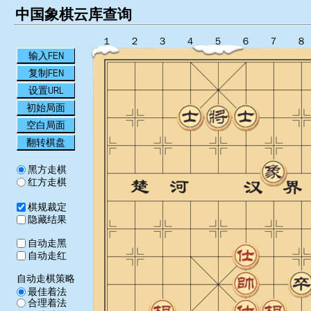
中国象棋云库查询
１
２
３
４
５
６
７
８
输入FEN
复制FEN
设置URL
初始局面
空白局面
翻转棋盘
黑方走棋
红方走棋
棋规裁定
隐藏结果
自动走黑
自动走红
自动走棋策略
最佳着法
合理着法