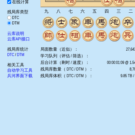
在线计算
九
八
七
六
五
四
三
二
残局库类型
DTC
DTM
云库说明
云库API接口
残局库统计
局面数量（近似）：
27,64
DTC
/
DTM
学习队列（评估 / 筛选）：
后台计算（剩时 / 速度）：
00:00:01:09 @ 1.
相关工具
残局库数量（ DTC / DTM ）：
8,7
自动学习工具
兵河界面下载
残局库体积（ DTC / DTM ）：
9.85 TB /