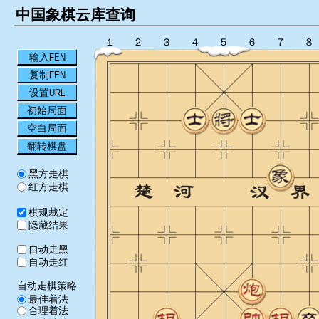
中国象棋云库查询
１
２
３
４
５
６
７
８
输入FEN
复制FEN
设置URL
初始局面
空白局面
翻转棋盘
黑方走棋
红方走棋
棋规裁定
隐藏结果
自动走黑
自动走红
自动走棋策略
最佳着法
合理着法