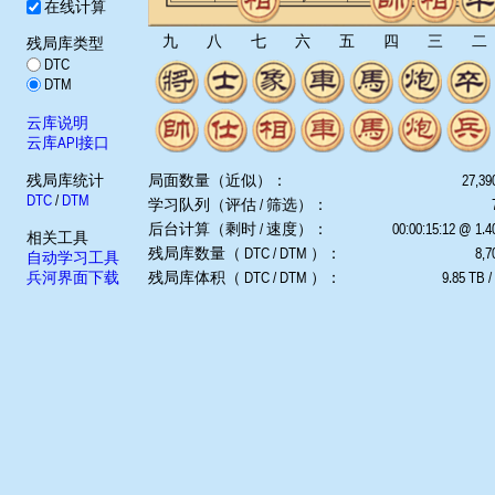
在线计算
九
八
七
六
五
四
三
二
残局库类型
DTC
DTM
云库说明
云库API接口
残局库统计
局面数量（近似）：
27,39
DTC
/
DTM
学习队列（评估 / 筛选）：
后台计算（剩时 / 速度）：
00:00:15:12 @ 1.
相关工具
残局库数量（ DTC / DTM ）：
8,7
自动学习工具
兵河界面下载
残局库体积（ DTC / DTM ）：
9.85 TB /