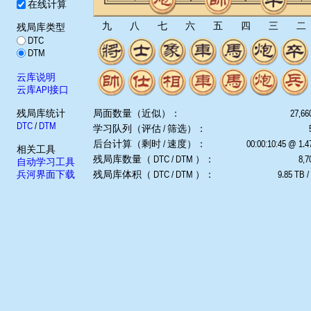
在线计算
九
八
七
六
五
四
三
二
残局库类型
DTC
DTM
云库说明
云库API接口
残局库统计
局面数量（近似）：
27,66
DTC
/
DTM
学习队列（评估 / 筛选）：
后台计算（剩时 / 速度）：
00:00:10:45 @ 1.
相关工具
残局库数量（ DTC / DTM ）：
8,7
自动学习工具
兵河界面下载
残局库体积（ DTC / DTM ）：
9.85 TB /