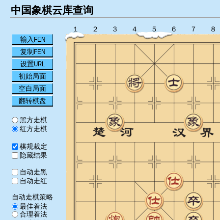
中国象棋云库查询
１
２
３
４
５
６
７
８
输入FEN
复制FEN
设置URL
初始局面
空白局面
翻转棋盘
黑方走棋
红方走棋
棋规裁定
隐藏结果
自动走黑
自动走红
自动走棋策略
最佳着法
合理着法