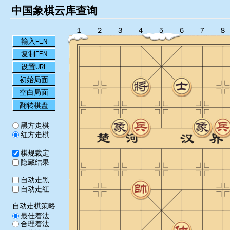
中国象棋云库查询
１
２
３
４
５
６
７
８
输入FEN
复制FEN
设置URL
初始局面
空白局面
翻转棋盘
黑方走棋
红方走棋
棋规裁定
隐藏结果
自动走黑
自动走红
自动走棋策略
最佳着法
合理着法