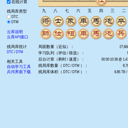
在线计算
九
八
七
六
五
四
三
二
残局库类型
DTC
DTM
云库说明
云库API接口
残局库统计
局面数量（近似）：
27,66
DTC
/
DTM
学习队列（评估 / 筛选）：
后台计算（剩时 / 速度）：
00:00:10:38 @ 1.
相关工具
残局库数量（ DTC / DTM ）：
8,7
自动学习工具
兵河界面下载
残局库体积（ DTC / DTM ）：
9.85 TB /