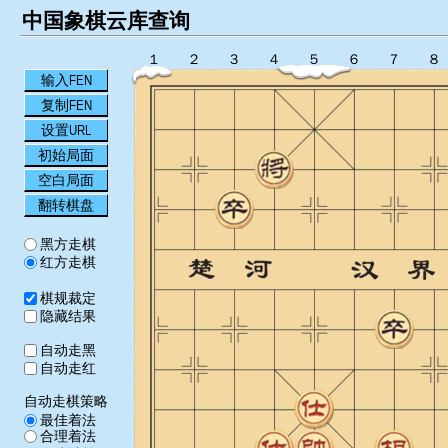
中国象棋云库查询
１
２
３
４
５
６
７
８
输入FEN
复制FEN
设置URL
初始局面
空白局面
翻转棋盘
黑方走棋
红方走棋
棋规裁定
隐藏结果
自动走黑
自动走红
自动走棋策略
最佳着法
合理着法