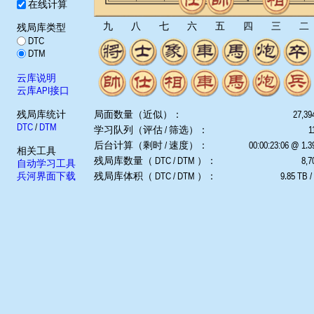
在线计算
九
八
七
六
五
四
三
二
残局库类型
DTC
DTM
云库说明
云库API接口
残局库统计
局面数量（近似）：
27,39
DTC
/
DTM
学习队列（评估 / 筛选）：
1
后台计算（剩时 / 速度）：
00:00:23:06 @ 1.
相关工具
残局库数量（ DTC / DTM ）：
8,7
自动学习工具
兵河界面下载
残局库体积（ DTC / DTM ）：
9.85 TB /