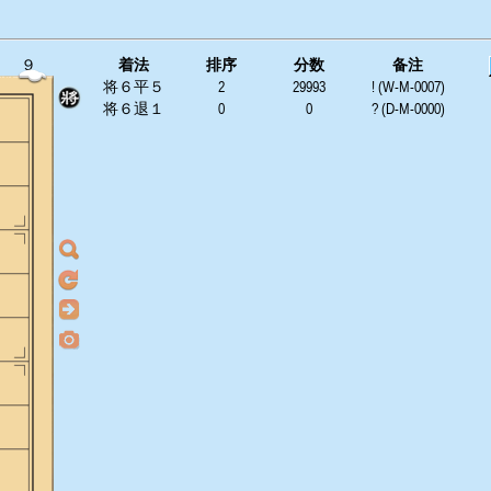
９
着法
排序
分数
备注
将６平５
2
29993
! (W-M-0007)
将６退１
0
0
? (D-M-0000)