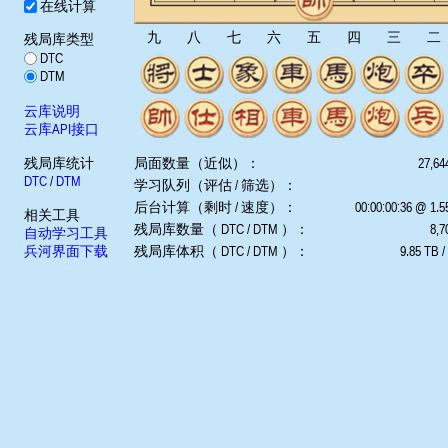
在线计算
九
八
七
六
五
四
三
二
残局库类型
DTC
DTM
云库说明
云库API接口
残局库统计
局面数量（近似）：
27,64
DTC
/
DTM
学习队列（评估 / 筛选）：
后台计算（剩时 / 速度）：
00:00:00:36 @ 1.
相关工具
残局库数量（ DTC / DTM ）：
8,7
自动学习工具
兵河界面下载
残局库体积（ DTC / DTM ）：
9.85 TB /