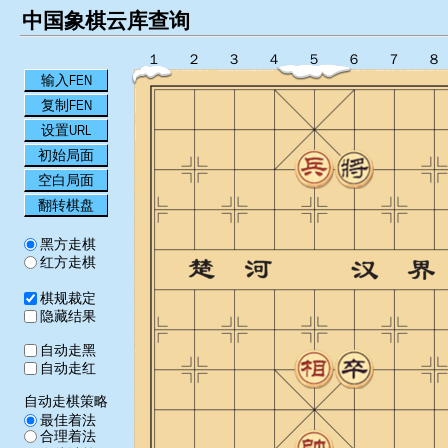
中国象棋云库查询
１
２
３
４
５
６
７
８
输入FEN
复制FEN
设置URL
初始局面
空白局面
翻转棋盘
黑方走棋
红方走棋
棋规裁定
隐藏结果
自动走黑
自动走红
自动走棋策略
最佳着法
合理着法