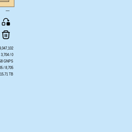
一
4,047,102
3,704 / 0
558 GNPS
05 / 8,705
 15.71 TB