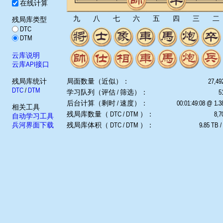
在线计算
九
八
七
六
五
四
三
二
残局库类型
DTC
DTM
云库说明
云库API接口
残局库统计
局面数量（近似）：
27,49
DTC
/
DTM
学习队列（评估 / 筛选）：
5
后台计算（剩时 / 速度）：
00:01:49:08 @ 1.
相关工具
残局库数量（ DTC / DTM ）：
8,7
自动学习工具
兵河界面下载
残局库体积（ DTC / DTM ）：
9.85 TB /