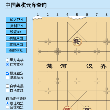
中国象棋云库查询
１
２
３
４
５
６
７
８
输入FEN
复制FEN
设置URL
初始局面
空白局面
翻转棋盘
黑方走棋
红方走棋
棋规裁定
隐藏结果
自动走黑
自动走红
自动走棋策略
最佳着法
合理着法