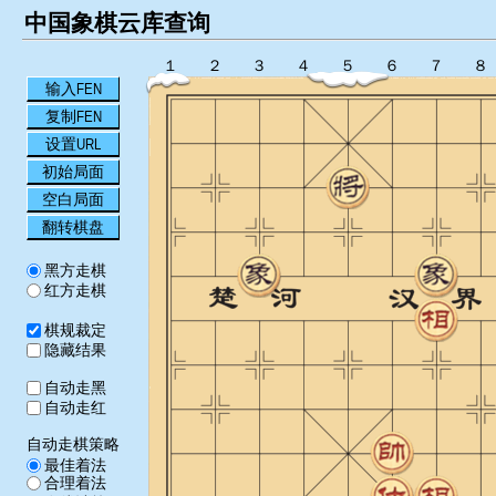
中国象棋云库查询
１
２
３
４
５
６
７
８
输入FEN
复制FEN
设置URL
初始局面
空白局面
翻转棋盘
黑方走棋
红方走棋
棋规裁定
隐藏结果
自动走黑
自动走红
自动走棋策略
最佳着法
合理着法