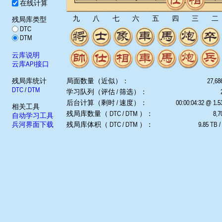
在线计算
九
八
七
六
五
四
三
二
残局库类型
DTC
DTM
云库说明
云库API接口
残局库统计
局面数量（近似）：
27,68
DTC
/
DTM
学习队列（评估 / 筛选）：
后台计算（剩时 / 速度）：
00:00:04:32 @ 1.
相关工具
残局库数量（ DTC / DTM ）：
8,7
自动学习工具
兵河界面下载
残局库体积（ DTC / DTM ）：
9.85 TB /