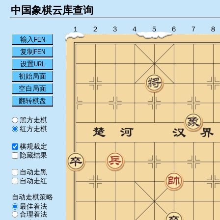
中国象棋云库查询
１
２
３
４
５
６
７
８
输入FEN
复制FEN
设置URL
初始局面
空白局面
翻转棋盘
黑方走棋
红方走棋
棋规裁定
隐藏结果
自动走黑
自动走红
自动走棋策略
最佳着法
合理着法