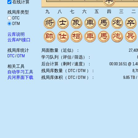
在线计算
九
八
七
六
五
四
三
二
残局库类型
DTC
DTM
云库说明
云库API接口
残局库统计
局面数量（近似）：
27,40
DTC
/
DTM
学习队列（评估 / 筛选）：
后台计算（剩时 / 速度）：
00:00:16:51 @ 1.
相关工具
残局库数量（ DTC / DTM ）：
8,7
自动学习工具
兵河界面下载
残局库体积（ DTC / DTM ）：
9.85 TB /