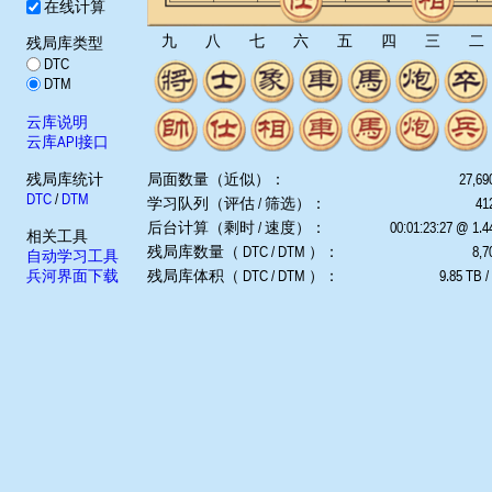
在线计算
九
八
七
六
五
四
三
二
残局库类型
DTC
DTM
云库说明
云库API接口
残局库统计
局面数量（近似）：
27,69
DTC
/
DTM
学习队列（评估 / 筛选）：
412
后台计算（剩时 / 速度）：
00:01:23:27 @ 1.
相关工具
残局库数量（ DTC / DTM ）：
8,7
自动学习工具
兵河界面下载
残局库体积（ DTC / DTM ）：
9.85 TB /