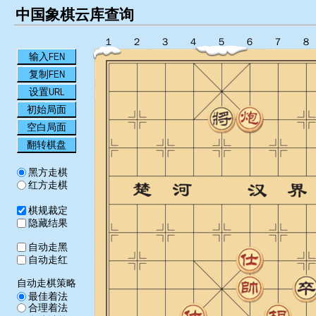
中国象棋云库查询
１
２
３
４
５
６
７
８
输入FEN
复制FEN
设置URL
初始局面
空白局面
翻转棋盘
黑方走棋
红方走棋
棋规裁定
隐藏结果
自动走黑
自动走红
自动走棋策略
最佳着法
合理着法