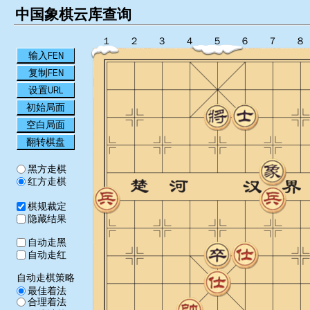
中国象棋云库查询
１
２
３
４
５
６
７
８
输入FEN
复制FEN
设置URL
初始局面
空白局面
翻转棋盘
黑方走棋
红方走棋
棋规裁定
隐藏结果
自动走黑
自动走红
自动走棋策略
最佳着法
合理着法