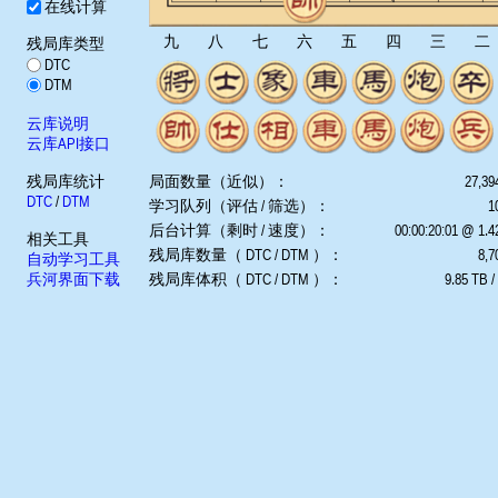
在线计算
九
八
七
六
五
四
三
二
残局库类型
DTC
DTM
云库说明
云库API接口
残局库统计
局面数量（近似）：
27,39
DTC
/
DTM
学习队列（评估 / 筛选）：
1
后台计算（剩时 / 速度）：
00:00:20:01 @ 1.
相关工具
残局库数量（ DTC / DTM ）：
8,7
自动学习工具
兵河界面下载
残局库体积（ DTC / DTM ）：
9.85 TB /