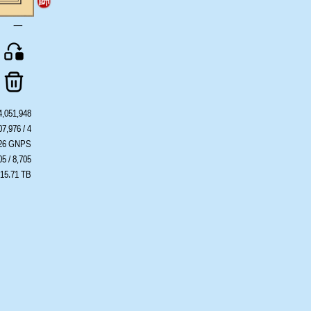
一
4,051,948
07,976 / 4
426 GNPS
05 / 8,705
 15.71 TB