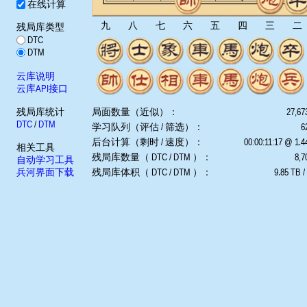
在线计算
九
八
七
六
五
四
三
二
残局库类型
DTC
DTM
云库说明
云库API接口
残局库统计
局面数量（近似）：
27,67
DTC
/
DTM
学习队列（评估 / 筛选）：
6
后台计算（剩时 / 速度）：
00:00:11:17 @ 1.
相关工具
残局库数量（ DTC / DTM ）：
8,7
自动学习工具
兵河界面下载
残局库体积（ DTC / DTM ）：
9.85 TB /