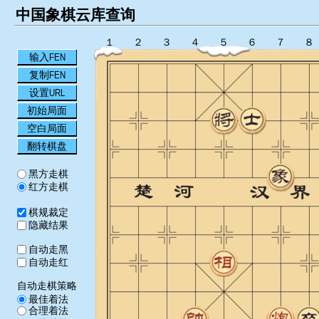
中国象棋云库查询
１
２
３
４
５
６
７
８
输入FEN
复制FEN
设置URL
初始局面
空白局面
翻转棋盘
黑方走棋
红方走棋
棋规裁定
隐藏结果
自动走黑
自动走红
自动走棋策略
最佳着法
合理着法