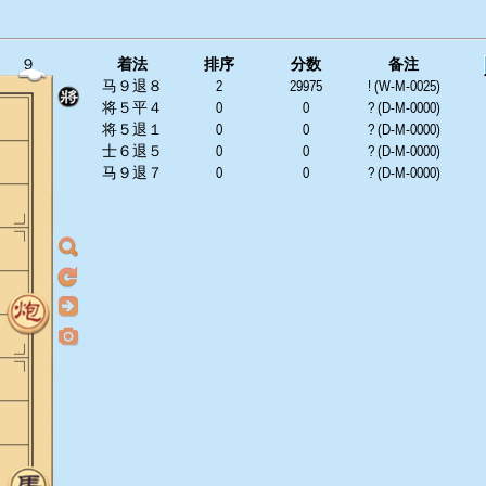
９
着法
排序
分数
备注
马９退８
2
29975
! (W-M-0025)
将５平４
0
0
? (D-M-0000)
将５退１
0
0
? (D-M-0000)
士６退５
0
0
? (D-M-0000)
马９退７
0
0
? (D-M-0000)