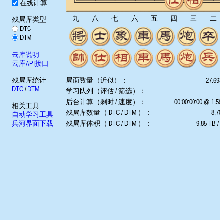
在线计算
九
八
七
六
五
四
三
二
残局库类型
DTC
DTM
云库说明
云库API接口
残局库统计
局面数量（近似）：
27,69
DTC
/
DTM
学习队列（评估 / 筛选）：
后台计算（剩时 / 速度）：
00:00:00:00 @ 1.
相关工具
残局库数量（ DTC / DTM ）：
8,7
自动学习工具
兵河界面下载
残局库体积（ DTC / DTM ）：
9.85 TB /