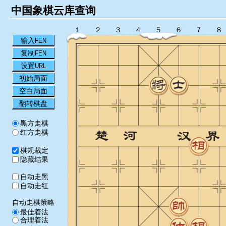
中国象棋云库查询
１
２
３
４
５
６
７
８
输入FEN
复制FEN
设置URL
初始局面
空白局面
翻转棋盘
黑方走棋
红方走棋
棋规裁定
隐藏结果
自动走黑
自动走红
自动走棋策略
最佳着法
合理着法