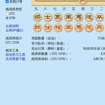
在线计算
九
八
七
六
五
四
三
二
残局库类型
DTC
DTM
云库说明
云库API接口
残局库统计
局面数量（近似）：
27,65
DTC
/
DTM
学习队列（评估 / 筛选）：
后台计算（剩时 / 速度）：
00:00:00:00 @ 1.
相关工具
残局库数量（ DTC / DTM ）：
8,7
自动学习工具
兵河界面下载
残局库体积（ DTC / DTM ）：
9.85 TB /