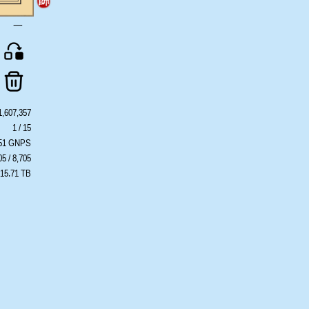
一
1,607,357
1 / 15
551 GNPS
05 / 8,705
 15.71 TB