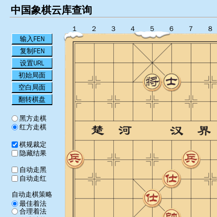
中国象棋云库查询
１
２
３
４
５
６
７
８
输入FEN
复制FEN
设置URL
初始局面
空白局面
翻转棋盘
黑方走棋
红方走棋
棋规裁定
隐藏结果
自动走黑
自动走红
自动走棋策略
最佳着法
合理着法