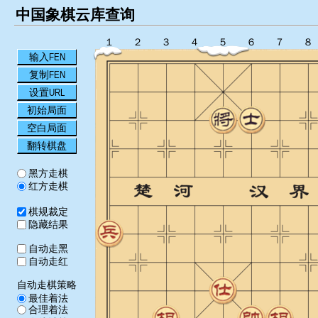
中国象棋云库查询
１
２
３
４
５
６
７
８
输入FEN
复制FEN
设置URL
初始局面
空白局面
翻转棋盘
黑方走棋
红方走棋
棋规裁定
隐藏结果
自动走黑
自动走红
自动走棋策略
最佳着法
合理着法