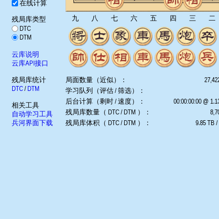
在线计算
九
八
七
六
五
四
三
二
残局库类型
DTC
DTM
云库说明
云库API接口
残局库统计
局面数量（近似）：
27,42
DTC
/
DTM
学习队列（评估 / 筛选）：
后台计算（剩时 / 速度）：
00:00:00:00 @ 1.
相关工具
残局库数量（ DTC / DTM ）：
8,7
自动学习工具
兵河界面下载
残局库体积（ DTC / DTM ）：
9.85 TB /