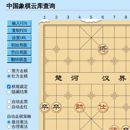
中国象棋云库查询
１
２
３
４
５
６
７
８
输入FEN
复制FEN
设置URL
初始局面
空白局面
翻转棋盘
黑方走棋
红方走棋
棋规裁定
隐藏结果
自动走黑
自动走红
自动走棋策略
最佳着法
合理着法