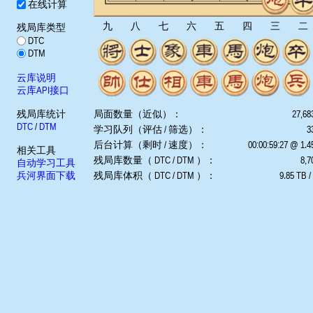
在线计算
九
八
七
六
五
四
三
二
残局库类型
DTC
DTM
云库说明
云库API接口
残局库统计
局面数量（近似）：
27,68
DTC
/
DTM
学习队列（评估 / 筛选）：
3
后台计算（剩时 / 速度）：
00:00:59:27 @ 1.
相关工具
残局库数量（ DTC / DTM ）：
8,7
自动学习工具
兵河界面下载
残局库体积（ DTC / DTM ）：
9.85 TB /