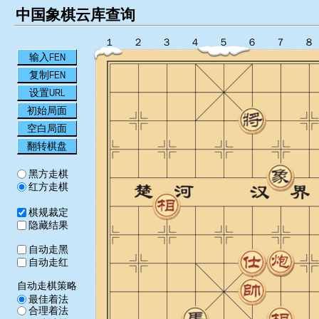
中国象棋云库查询
１
２
３
４
５
６
７
８
输入FEN
复制FEN
设置URL
初始局面
空白局面
翻转棋盘
黑方走棋
红方走棋
棋规裁定
隐藏结果
自动走黑
自动走红
自动走棋策略
最佳着法
合理着法