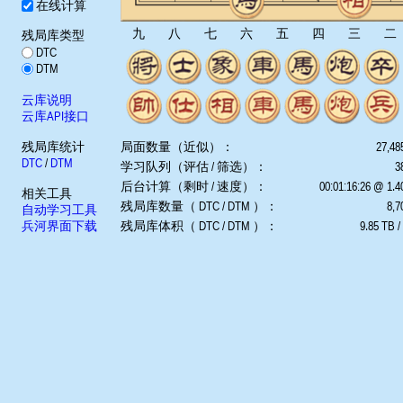
在线计算
九
八
七
六
五
四
三
二
残局库类型
DTC
DTM
云库说明
云库API接口
残局库统计
局面数量（近似）：
27,48
DTC
/
DTM
学习队列（评估 / 筛选）：
3
后台计算（剩时 / 速度）：
00:01:16:26 @ 1.
相关工具
残局库数量（ DTC / DTM ）：
8,7
自动学习工具
兵河界面下载
残局库体积（ DTC / DTM ）：
9.85 TB /