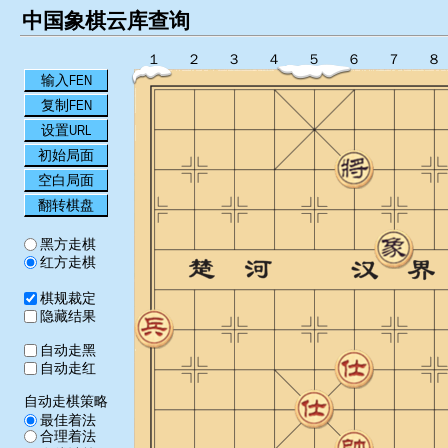
中国象棋云库查询
１
２
３
４
５
６
７
８
输入FEN
复制FEN
设置URL
初始局面
空白局面
翻转棋盘
黑方走棋
红方走棋
棋规裁定
隐藏结果
自动走黑
自动走红
自动走棋策略
最佳着法
合理着法