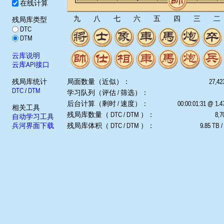
在线计算
九
八
七
六
五
四
三
二
残局库类型
DTC
DTM
云库说明
云库API接口
残局库统计
局面数量（近似）：
27,42
DTC
/
DTM
学习队列（评估 / 筛选）：
后台计算（剩时 / 速度）：
00:00:01:31 @ 1.
相关工具
残局库数量（ DTC / DTM ）：
8,7
自动学习工具
兵河界面下载
残局库体积（ DTC / DTM ）：
9.85 TB /