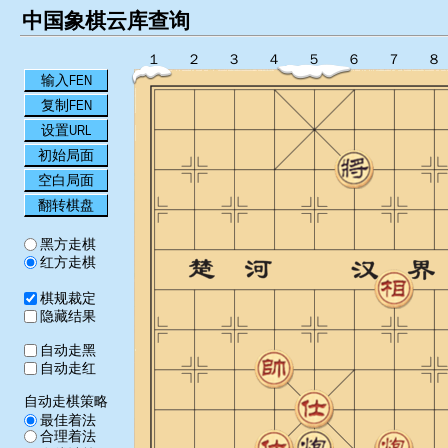
中国象棋云库查询
１
２
３
４
５
６
７
８
输入FEN
复制FEN
设置URL
初始局面
空白局面
翻转棋盘
黑方走棋
红方走棋
棋规裁定
隐藏结果
自动走黑
自动走红
自动走棋策略
最佳着法
合理着法