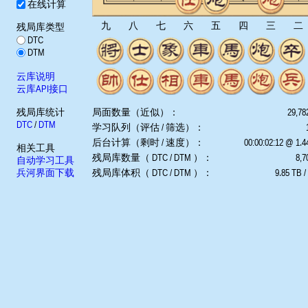
在线计算
九
八
七
六
五
四
三
二
残局库类型
DTC
DTM
云库说明
云库API接口
残局库统计
局面数量（近似）：
29,78
DTC
/
DTM
学习队列（评估 / 筛选）：
后台计算（剩时 / 速度）：
00:00:02:12 @ 1.
相关工具
残局库数量（ DTC / DTM ）：
8,7
自动学习工具
兵河界面下载
残局库体积（ DTC / DTM ）：
9.85 TB /