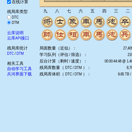
在线计算
九
八
七
六
五
四
三
二
残局库类型
DTC
DTM
云库说明
云库API接口
残局库统计
局面数量（近似）：
27,40
DTC
/
DTM
学习队列（评估 / 筛选）：
215
后台计算（剩时 / 速度）：
00:00:44:48 @ 1.
相关工具
残局库数量（ DTC / DTM ）：
8,7
自动学习工具
兵河界面下载
残局库体积（ DTC / DTM ）：
9.85 TB /