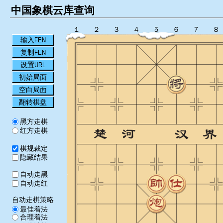
中国象棋云库查询
１
２
３
４
５
６
７
８
输入FEN
复制FEN
设置URL
初始局面
空白局面
翻转棋盘
黑方走棋
红方走棋
棋规裁定
隐藏结果
自动走黑
自动走红
自动走棋策略
最佳着法
合理着法