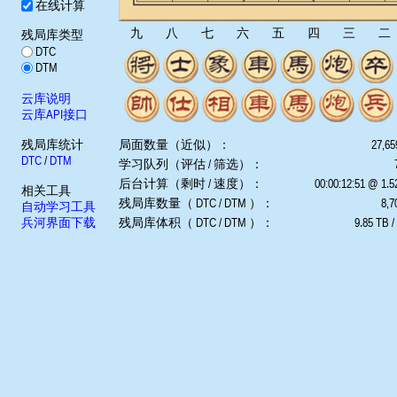
在线计算
九
八
七
六
五
四
三
二
残局库类型
DTC
DTM
云库说明
云库API接口
残局库统计
局面数量（近似）：
27,65
DTC
/
DTM
学习队列（评估 / 筛选）：
后台计算（剩时 / 速度）：
00:00:12:51 @ 1.
相关工具
残局库数量（ DTC / DTM ）：
8,7
自动学习工具
兵河界面下载
残局库体积（ DTC / DTM ）：
9.85 TB /