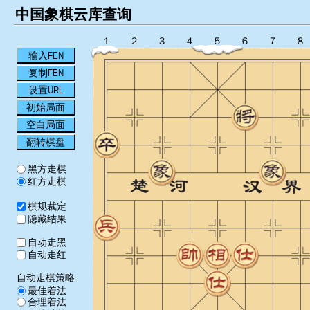
中国象棋云库查询
１
２
３
４
５
６
７
８
输入FEN
复制FEN
设置URL
初始局面
空白局面
翻转棋盘
黑方走棋
红方走棋
棋规裁定
隐藏结果
自动走黑
自动走红
自动走棋策略
最佳着法
合理着法