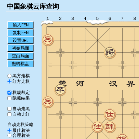
中国象棋云库查询
１
２
３
４
５
６
７
８
输入FEN
复制FEN
设置URL
初始局面
空白局面
翻转棋盘
黑方走棋
红方走棋
棋规裁定
隐藏结果
自动走黑
自动走红
自动走棋策略
最佳着法
合理着法