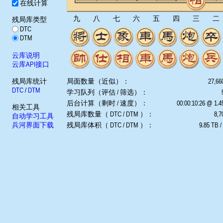
在线计算
九
八
七
六
五
四
三
二
残局库类型
DTC
DTM
云库说明
云库API接口
残局库统计
局面数量（近似）：
27,66
DTC
/
DTM
学习队列（评估 / 筛选）：
后台计算（剩时 / 速度）：
00:00:10:26 @ 1.
相关工具
残局库数量（ DTC / DTM ）：
8,7
自动学习工具
兵河界面下载
残局库体积（ DTC / DTM ）：
9.85 TB /