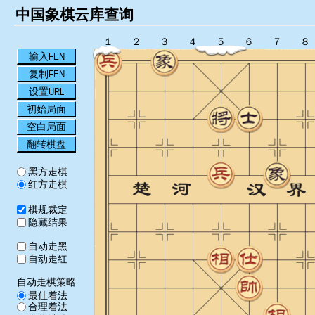
中国象棋云库查询
１
２
３
４
５
６
７
８
输入FEN
复制FEN
设置URL
初始局面
空白局面
翻转棋盘
黑方走棋
红方走棋
棋规裁定
隐藏结果
自动走黑
自动走红
自动走棋策略
最佳着法
合理着法