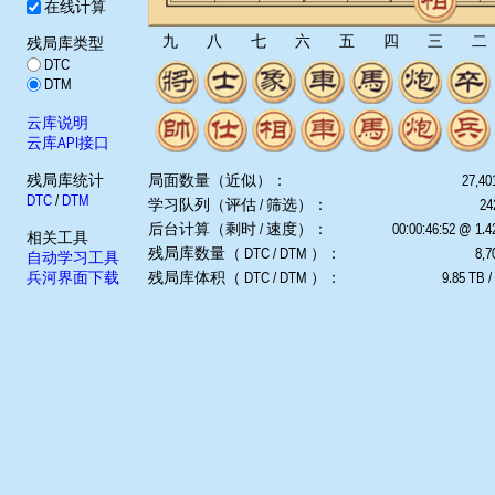
在线计算
九
八
七
六
五
四
三
二
残局库类型
DTC
DTM
云库说明
云库API接口
残局库统计
局面数量（近似）：
27,40
DTC
/
DTM
学习队列（评估 / 筛选）：
24
后台计算（剩时 / 速度）：
00:00:46:52 @ 1.
相关工具
残局库数量（ DTC / DTM ）：
8,7
自动学习工具
兵河界面下载
残局库体积（ DTC / DTM ）：
9.85 TB /