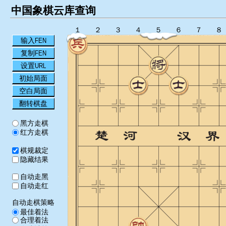
中国象棋云库查询
１
２
３
４
５
６
７
８
输入FEN
复制FEN
设置URL
初始局面
空白局面
翻转棋盘
黑方走棋
红方走棋
棋规裁定
隐藏结果
自动走黑
自动走红
自动走棋策略
最佳着法
合理着法