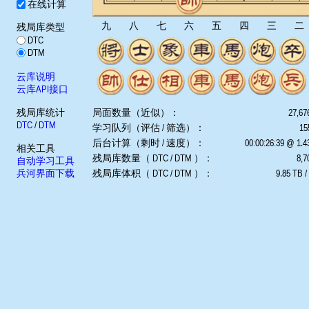
在线计算
九
八
七
六
五
四
三
二
残局库类型
DTC
DTM
云库说明
云库API接口
残局库统计
局面数量（近似）：
27,67
DTC
/
DTM
学习队列（评估 / 筛选）：
15
后台计算（剩时 / 速度）：
00:00:26:39 @ 1.
相关工具
残局库数量（ DTC / DTM ）：
8,7
自动学习工具
兵河界面下载
残局库体积（ DTC / DTM ）：
9.85 TB /