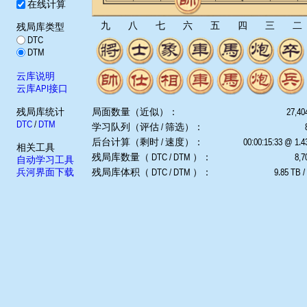
在线计算
九
八
七
六
五
四
三
二
残局库类型
DTC
DTM
云库说明
云库API接口
残局库统计
局面数量（近似）：
27,40
DTC
/
DTM
学习队列（评估 / 筛选）：
后台计算（剩时 / 速度）：
00:00:15:33 @ 1.
相关工具
残局库数量（ DTC / DTM ）：
8,7
自动学习工具
兵河界面下载
残局库体积（ DTC / DTM ）：
9.85 TB /