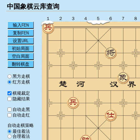
中国象棋云库查询
１
２
３
４
５
６
７
８
输入FEN
复制FEN
设置URL
初始局面
空白局面
翻转棋盘
黑方走棋
红方走棋
棋规裁定
隐藏结果
自动走黑
自动走红
自动走棋策略
最佳着法
合理着法